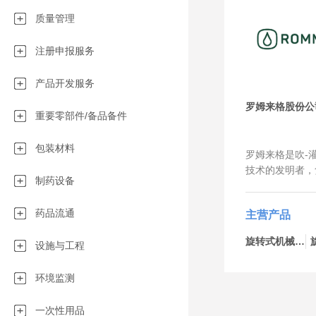
质量管理
注册申报服务
产品开发服务
罗姆来格股份公
重要零部件/备品备件
包装材料
罗姆来格是吹-灌
技术的发明者，
制药设备
bottelpack
液体和半固体无
药品流通
主营产品
的领导者。我们
用于制药、化工
旋转式机械-bp434
设施与工程
我们与客户一起
定制创新的包装
环境监测
服务市场吹-灌
多行业都有着成
以实现灵活、快
一次性用品