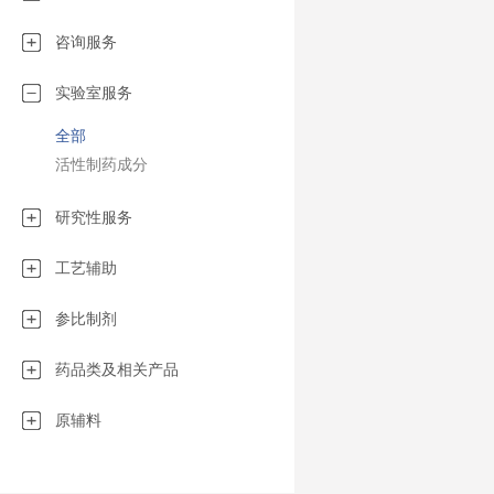
化的生产：•制
液、眼科制剂…
咨询服务
（清洁剂、润滑
液…）•兽医（
实验室服务
品工业（功能性
全部
车（油、润滑脂
剂…）•农业（
活性制药成分
化妆品工业（乳
乳液…）
研究性服务
工艺辅助
参比制剂
药品类及相关产品
原辅料