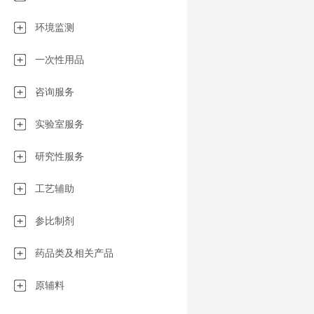
化的生产：•制
液、眼科制剂…
环境监测
（清洁剂、润滑
液…）•兽医（
一次性用品
品工业（功能性
车（油、润滑脂
咨询服务
剂…）•农业（
化妆品工业（乳
实验室服务
乳液…）
研究性服务
工艺辅助
参比制剂
药品类及相关产品
原辅料