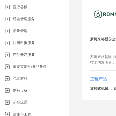
医疗器械
经营管理服务
质量管理
罗姆来格股份公
注册申报服务
产品开发服务
罗姆来格是吹-灌
技术的发明者，
重要零部件/备品备件
bottelpack
液体和半固体无
包装材料
主营产品
的领导者。我们
用于制药、化工
旋转式机械-bp434
制药设备
我们与客户一起
定制创新的包装
药品流通
服务市场吹-灌
多行业都有着成
以实现灵活、快
设施与工程