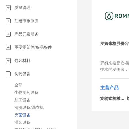
质量管理
注册申报服务
产品开发服务
罗姆来格股份公
重要零部件/备品备件
包装材料
罗姆来格是吹-灌
技术的发明者，
制药设备
bottelpack
液体和半固体无
全部
主营产品
的领导者。我们
生物制药设备
用于制药、化工
旋转式机械-bp434
加工设备
我们与客户一起
清洗设备/洗衣机
定制创新的包装
服务市场吹-灌
灭菌设备
多行业都有着成
灌装设备
以实现灵活、快