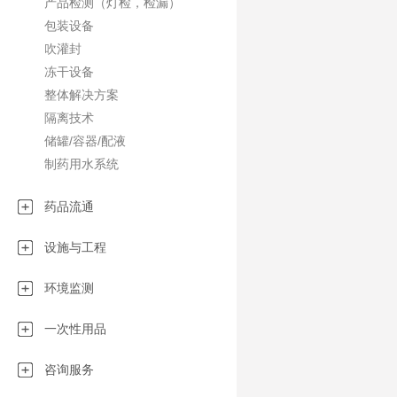
产品检测（灯检，检漏）
化的生产：•制
包装设备
液、眼科制剂…
吹灌封
（清洁剂、润滑
液…）•兽医（
冻干设备
品工业（功能性
整体解决方案
车（油、润滑脂
隔离技术
剂…）•农业（
储罐/容器/配液
化妆品工业（乳
制药用水系统
乳液…）
药品流通
设施与工程
环境监测
一次性用品
咨询服务