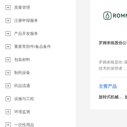
质量管理
注册申报服务
产品开发服务
罗姆来格股份公
重要零部件/备品备件
包装材料
罗姆来格是吹-灌
技术的发明者，
制药设备
bottelpack
液体和半固体无
药品流通
主营产品
的领导者。我们
用于制药、化工
旋转式机械-bp434
设施与工程
我们与客户一起
定制创新的包装
环境监测
服务市场吹-灌
多行业都有着成
以实现灵活、快
一次性用品