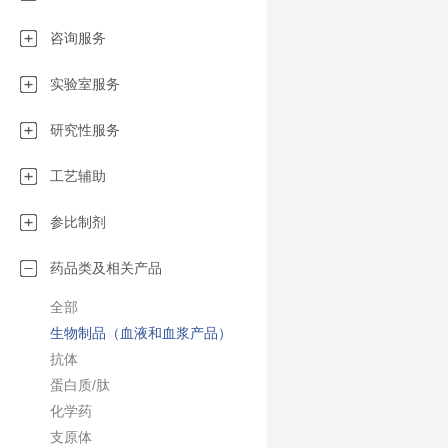
化的生产：•制
液、眼科制剂…
咨询服务
（清洁剂、润滑
液…）•兽医（
实验室服务
品工业（功能性
车（油、润滑脂
研究性服务
剂…）•农业（
化妆品工业（乳
工艺辅助
乳液…）
参比制剂
药品类及相关产品
全部
生物制品（血液和血浆产品）
抗体
蛋白质/肽
化学药
支原体