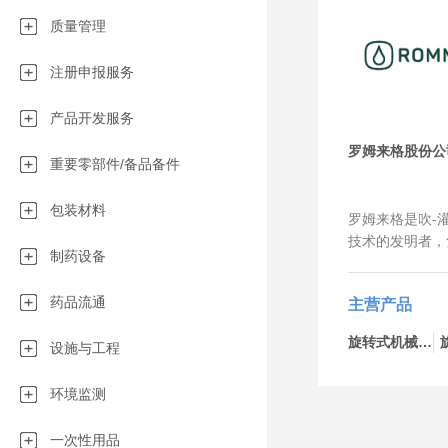
质量管理
注册申报服务
产品开发服务
罗姆来格股份公
重要零部件/备品备件
包装材料
罗姆来格是吹-灌
技术的发明者，
制药设备
bottelpack
液体和半固体无
药品流通
主营产品
的领导者。我们
用于制药、化工
旋转式机械-bp434
设施与工程
我们与客户一起
定制创新的包装
环境监测
服务市场吹-灌
多行业都有着成
以实现灵活、快
一次性用品