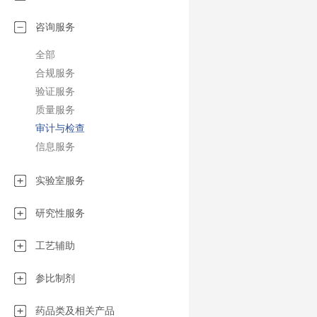
化的生产：•制
液、眼科制剂…
咨询服务
（清洁剂、润滑
全部
液…）•兽医（
品工业（功能性
合规服务
车（油、润滑脂
验证服务
剂…）•农业（
质量服务
化妆品工业（乳
审计与检查
乳液…）
信息服务
实验室服务
研究性服务
工艺辅助
参比制剂
药品类及相关产品