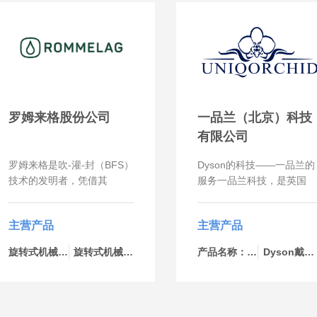
罗姆来格股份公司
一品兰（北京）科技
有限公司
罗姆来格是吹-灌-封（BFS）
Dyson的科技——一品兰的
技术的发明者，凭借其
服务一品兰科技，是英国
bottelpack®设备，成为全球
Dyson公司商业产品的代理
液体和半固体无菌灌装市场
商，总部位于北京，目前有
主营产品
主营产品
的领导者。我们的设备主要
多个分支机构。市场覆盖中
用于制药、化工和食品业。
国大部分的重点城市。
旋转式机械-bp434
旋转式机械-bp460
产品名称：Dyson戴森配HEPA滤网的干手器
Dyson戴森配HEPA滤网的干手器
我们与客户一起开发并量身
Dyson公司通过科技不断的
定制创新的包装解决方案。
创新和伟大的设计，将一个
服务市场吹-灌-封工艺在很
个单独的产品提升为艺术
多行业都有着成熟的应用，
品，并以强大的功能性改变