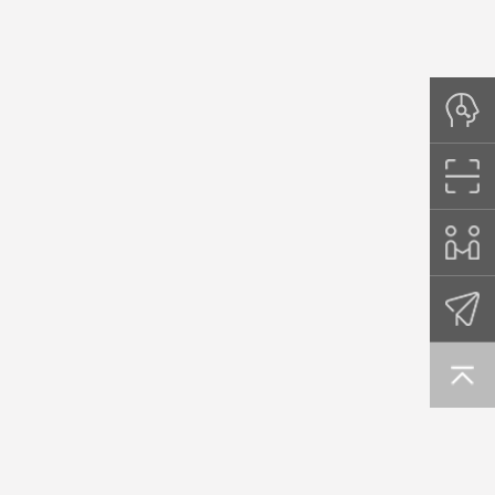
创新药物的发展和生产，惠
及全球患者。Cytiva的历史
可追溯至280多年前，前身
为Whatman公司(1733年)、
Pharmacia公司(1911年)、
Amersham公司(1940年)和
GE医疗生命科学事业部
(2004年)。
，
理