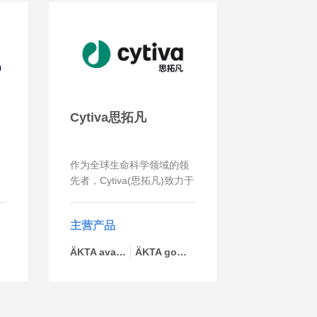
Cytiva思拓凡
作为全球生命科学领域的领
先者，Cytiva(思拓凡)致力于
促进与加速全球医疗的发
展。Cytiva(思拓凡)年销售额
主营产品
超过33亿美元，并在全球40
多个国家拥有近7000名员
ÄKTA avant 层析系统
ÄKTA go层析系统
工。作为值得信赖的合作伙
伴，Cytiva(思拓凡)全面助力
客户提升研究与生产流程中
的速度、效率与能力，赋能